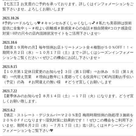
【七五三】お支度のご予約を承っております。詳しくはインフォメーションをご
覧下さいませ。よろしくお願いします
2021.10.26
#予約ハードルなしっ💖＃キャンセルぎくしゃくなしっ💕＃私たち美容師は技術
提供に全集中ぅ～＃程よい距離感＃新感覚＃心の会話＃独自開発#コロナ感染症
対策✨HPの只今の店内混雑状況サイトをご活用下さいませ✨
2021.10.6
【創業１９周年の月】毎年恒例お店トリートメント全４種類が５０％OFF！！＜
期間９月２日（水）～１０月１７日（土）まで＞詳しくはシーズンインフォメー
ションをご覧ください＜ぜひこの機会にお試し下さいませ＞
2021.9.15
【１０月第１定休日変更のお知らせ】３日（第１日曜）⇒お休み ５日（第１火
曜）⇒代替え営業 ＃理由は数年に１度廻ってくる役員年にて町内活動お手伝い
（予定）の為 ＃お間違えの無い様 ＃どうぞ宜しくお願いします
2021.7.22
【夏季休みのお知らせ】８月１４日（土）～１７日（火）になります。どうぞ宜
しくお願い致します。
2021.6.2
【矯正・ストレート・デジタルパーマ２０％割】梅雨時期恒例の熱処理３施術を
２０％ＯＦＦになります✨湿気対策に効果的です！！ぜひこの機会をご利用下さ
いませ。期間６月２日（水）～７月１７日（土）迄✨詳しくはＨＰシーズンイン
フォメーションをご覧下さい💖