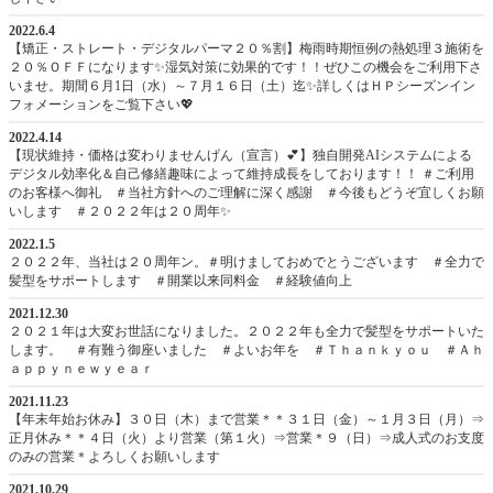
2022.6.4
【矯正・ストレート・デジタルパーマ２０％割】梅雨時期恒例の熱処理３施術を
２０％ＯＦＦになります✨湿気対策に効果的です！！ぜひこの機会をご利用下さ
いませ。期間６月1日（水）～７月１６日（土）迄✨詳しくはＨＰシーズンイン
フォメーションをご覧下さい💖
2022.4.14
【現状維持・価格は変わりませんげん（宣言）💕】独自開発AIシステムによる
デジタル効率化＆自己修繕趣味によって維持成長をしております！！ ＃ご利用
のお客様へ御礼 ＃当社方針へのご理解に深く感謝 ＃今後もどうぞ宜しくお願
いします ＃２０２２年は２０周年✨
2022.1.5
２０２２年、当社は２０周年ン。＃明けましておめでとうございます ＃全力で
髪型をサポートします ＃開業以来同料金 ＃経験値向上
2021.12.30
２０２１年は大変お世話になりました。２０２２年も全力で髪型をサポートいた
します。 ＃有難う御座いました ＃よいお年を ＃Ｔｈａｎｋｙｏｕ ＃Ａｈ
ａｐｐｙｎｅｗｙｅａｒ
2021.11.23
【年末年始お休み】３０日（木）まで営業＊＊３１日（金）～１月３日（月）⇒
正月休み＊＊４日（火）より営業（第１火）⇒営業＊９（日）⇒成人式のお支度
のみの営業＊よろしくお願いします
2021.10.29