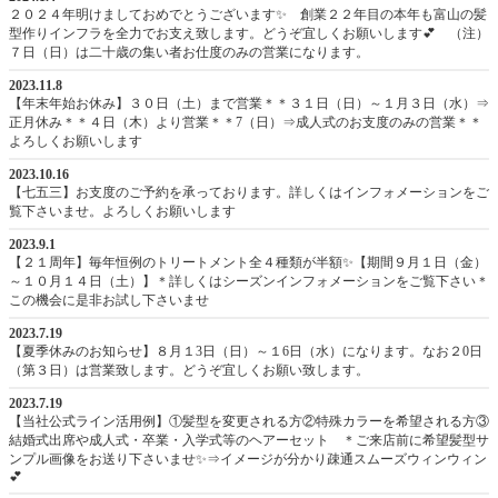
２０２４年明けましておめでとうございます✨ 創業２２年目の本年も富山の髪
型作りインフラを全力でお支え致します。どうぞ宜しくお願いします💕 （注）
７日（日）は二十歳の集い者お仕度のみの営業になります。
2023.11.8
【年末年始お休み】３０日（土）まで営業＊＊３１日（日）～１月３日（水）⇒
正月休み＊＊４日（木）より営業＊＊7（日）⇒成人式のお支度のみの営業＊＊
よろしくお願いします
2023.10.16
【七五三】お支度のご予約を承っております。詳しくはインフォメーションをご
覧下さいませ。よろしくお願いします
2023.9.1
【２１周年】毎年恒例のトリートメント全４種類が半額✨【期間９月１日（金）
～１０月１４日（土）】＊詳しくはシーズンインフォメーションをご覧下さい＊
この機会に是非お試し下さいませ
2023.7.19
【夏季休みのお知らせ】８月１3日（日）～１6日（水）になります。なお２0日
（第３日）は営業致します。どうぞ宜しくお願い致します。
2023.7.19
【当社公式ライン活用例】①髪型を変更される方②特殊カラーを希望される方③
結婚式出席や成人式・卒業・入学式等のヘアーセット ＊ご来店前に希望髪型サ
ンプル画像をお送り下さいませ✨⇒イメージが分かり疎通スムーズウィンウィン
💕