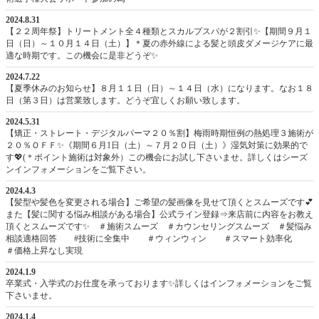
2024.8.31
【２２周年祭】トリートメント全４種類とスカルプスパが２割引✨【期間９月１
日（日）～１０月１４日（土）】＊夏の赤外線による髪と頭皮ダメージケアに最
適な時期です。この機会に是非どうぞ✨
2024.7.22
【夏季休みのお知らせ】８月１１日（日）～１４日（水）になります。なお１８
日（第３日）は営業致します。どうぞ宜しくお願い致します。
2024.5.31
【矯正・ストレート・デジタルパーマ２０％割】梅雨時期恒例の熱処理３施術が
２０％ＯＦＦ✨《期間６月1日（土）～７月２０日（土）》湿気対策に効果的で
す💖(＊ポイント施術は対象外）この機会にお試し下さいませ。詳しくはシーズ
ンインフォメーションをご覧下さい。
2024.4.3
【髪型や髪色を変更される場合】ご希望の髪画像を見せて頂くとスムーズです💕
また【髪に関する悩み相談がある場合】公式ライン登録⇒来店前に内容をお教え
頂くとスムーズです✨ ＃施術スムーズ ＃カウンセリングスムーズ ＃髪悩み
相談適格回答 #技術に全集中 ＃ウィンウィン ＃スマート効率化
＃価格上昇なし実現
2024.1.9
卒業式・入学式のお仕度を承っております✨詳しくはインフォメーションをご覧
下さいませ。
2024.1.4