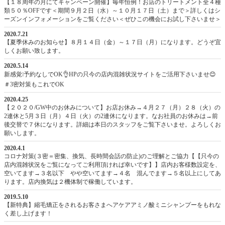
【１８周年の月にてキャンペーン開催】毎年恒例！お店のトリートメント全４種
類５０％OFFです＜期間９月２日（水）～１０月１７日（土）まで＞詳しくはシ
ーズンインフォメーションをご覧ください＜ぜひこの機会にお試し下さいませ＞
2020.7.21
【夏季休みのお知らせ】８月１４日（金）～１７日（月）になります。どうぞ宜
しくお願い致します。
2020.5.14
新感覚❕予約なしでOK👌HPの只今の店内混雑状況サイトをご活用下さいませ😊
＃3密対策もこれでOK
2020.4.25
【２０２０/GW中のお休みについて】お店お休み→４月２７（月）２８（火）の
2連休と5月３日（月）４日（火）の2連休になります。なお社員のお休みは→前
後交替で７休になります。詳細は本日のスタッフをご覧下さいませ。よろしくお
願いします。
2020.4.1
コロナ対策(３密＝密集、換気、長時間会話の防止)のご理解とご協力【【只今の
店内混雑状況をご覧になってご利用頂ければ幸いです】】店内お客様数設定を、
空いてます→３名以下 やや空いてます→４名 混んでます→５名以上にしてあ
ります。店内換気は２機体制で稼働しています。
2019.5.10
【新特典】縮毛矯正をされるお客さまへアケアアミノ酸ミニシャンプーをもれな
く差し上げます！