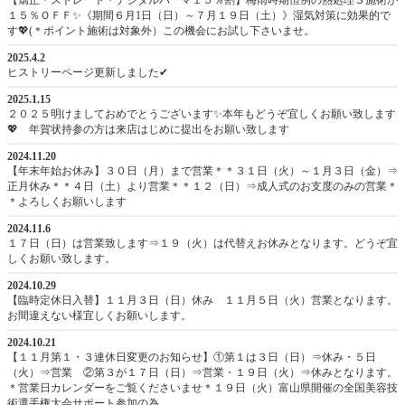
【矯正・ストレート・デジタルパーマ１５％割】梅雨時期恒例の熱処理３施術が
１５％ＯＦＦ✨《期間６月1日（日）～７月１９日（土）》湿気対策に効果的で
す💖(＊ポイント施術は対象外）この機会にお試し下さいませ。
2025.4.2
ヒストリーページ更新しました✔
2025.1.15
２０２５明けましておめでとうございます✨本年もどうぞ宜しくお願い致します
💖 年賀状持参の方は来店はじめに提出をお願い致します
2024.11.20
【年末年始お休み】３０日（月）まで営業＊＊３１日（火）～１月３日（金）⇒
正月休み＊＊４日（土）より営業＊＊１２（日）⇒成人式のお支度のみの営業＊
＊よろしくお願いします
2024.11.6
１７日（日）は営業致します⇒１９（火）は代替えお休みとなります。どうぞ宜
しくお願い致します。
2024.10.29
【臨時定休日入替】１１月３日（日）休み １１月５日（火）営業となります。
お間違えない様宜しくお願いします。
2024.10.21
【１１月第１・３連休日変更のお知らせ】①第１は３日（日）⇒休み・５日
（火）⇒営業 ②第３が１７日（日）⇒営業・１９日（火）⇒休みとなります。
＊営業日カレンダーをご覧くださいませ＊１９日（火）富山県開催の全国美容技
術選手権大会サポート参加の為