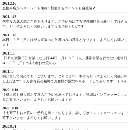
2021.2.16
直接来店がベストレート価格✨割引きもポイントも自社製💕
2021.1.13
来年度の成人式ご予約を承ります。ご予約順にて希望時間枠をお取りしてゆきま
す。どうぞよろしくお願いします＃仮予約もOKです！
2021.1.10
本日１０日（日）は成人式者のお仕度のみの営業となります。よろしくお願いし
ます。
2021.1.5
【1月の変則日】営業になる日➡4日（月）５日（火）通常営業を行わない定休日
➡１０日（日）=成人者お仕度のみ
2021.1.4
明けましておめでとうございます。２０２１年、本年もどうぞよろしくお願い申
し上げます✨＃万古青長の精神でお客様の髪型をサポートして参ります！＄％＆
2020.10.18
【成人式】成人式お支度のご予約を承っております。詳細はインフォメーション
をご覧下さいませ。よろしくお願いします🎉
2020.10.18
【七五三】お支度のご予約を承っております。詳しくはインフォメーションをご
覧下さいませ。よろしくお願いします
2020.8.31