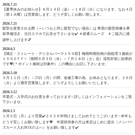
2026.7.21
【夏季休みのお知らせ】８月１４日（金）～１８日（火）になります。なお４日
（第１火曜）は営業致します。どうぞ宜しくお願い致します。
2026.7.21
髪型を変更される際（＝いつもと同じ髪型でない場合）は 希望の髪型画像を事
前準備頂き、当日スマホでお見せ下さいませ✔️ ＃疎通スムーズ ＃ご協力に感
謝申し上げます💕
2026.6.5
【矯正・ストレート・デジタルパーマ１５％割】梅雨時期恒例の熱処理３施術が
１５％ＯＦＦ✨《期間６月３日（水）～７月１８日（土）迄》湿気対策に効果的
です💖(＊ポイント施術は対象外）この機会にお試し下さいませ。
2026.5.10
５月１１日（月）～25日（月）の間、改修工事の為、お休みとなります。２６日
（火）より通常営業致します。どうぞよろしくお願いいたします。
2026.3.12
卒業式・入学式のお仕度を承っております✨詳しくはインフォメーションをご覧
下さいませ。
2026.1.5
１月５日（月）より営業✔️２０２６年明けましておめでとうございます✨本年も
どうぞ宜しくお願い致します💖 年賀状持参の方は来店はじめに提出（メンバー
ズカード入れBOXの上へ）をお願い致します✔️