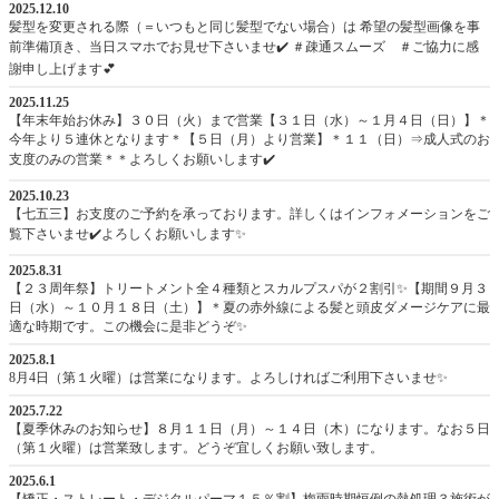
2025.12.10
髪型を変更される際（＝いつもと同じ髪型でない場合）は 希望の髪型画像を事
前準備頂き、当日スマホでお見せ下さいませ✔️ ＃疎通スムーズ ＃ご協力に感
謝申し上げます💕
2025.11.25
【年末年始お休み】３０日（火）まで営業【３１日（水）～１月４日（日）】＊
今年より５連休となります＊【５日（月）より営業】＊１１（日）⇒成人式のお
支度のみの営業＊＊よろしくお願いします✔️
2025.10.23
【七五三】お支度のご予約を承っております。詳しくはインフォメーションをご
覧下さいませ✔️よろしくお願いします✨
2025.8.31
【２３周年祭】トリートメント全４種類とスカルプスパが２割引✨【期間９月３
日（水）～１０月１８日（土）】＊夏の赤外線による髪と頭皮ダメージケアに最
適な時期です。この機会に是非どうぞ✨
2025.8.1
8月4日（第１火曜）は営業になります。よろしければご利用下さいませ✨
2025.7.22
【夏季休みのお知らせ】８月１１日（月）～１４日（木）になります。なお５日
（第１火曜）は営業致します。どうぞ宜しくお願い致します。
2025.6.1