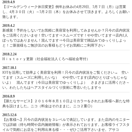
2019.4.9
【ゴールデンウィーク休日変更】例年お休みの4月29日、5月７日（月）は営業
し、4月３０日（火）～5月２日（木）をお休みさせて頂きます。よろしくお願い
致します。
2019.4.2
新感覚！予約をしないでお気軽に美容室を利用してみませんか？只今の店内状況
をご活用くださいませ！空いてます⇒スムーズです！やや空いてます⇒店内1人
ぼっちではありません！混んでます⇒今日は美容室で雑誌みてゆっくりしよっ
と！ご新規様もご無沙汰のお客様もどうぞお気軽にご利用下さい
2018.2.24
Hｉｓｔｏｒｙ更新（社会福祉法人くろべ福祉会寄付）
2017.10.1
IOTを活用して効率よく美容室を利用！只今の店内状況をご覧ください→ 空い
てます（スムーズに利用したいな） やや空いてます(店内ひとりぼっちじゃな
いよ） 混んでます（今日は美容室でゆっくりしよ） さまざまに活用くださ～
い。わたしたちはヘアスタイルづくり技術に専念いたしますゥ
2016.8.9
【新たなサービス】２０１６年８月１０日よりカラーをされたお客様へ新たな特
典を設けました。ニコ（料金はそのままに。ニコ２重◎）
2015.12.6
【お客様へ】只今の店内状況を３レベルで表記しています。また店内のモニター
では詳細（待ち時間や店内施術情報）が表示されております。お客様ライフスタ
イルで気軽にお店をご利用出来る様・・・ぜひご活用下さいませ。アサコ