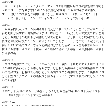
2023.5.31
【矯正・ストレート・デジタルパーマ２０％割】梅雨時期恒例の熱処理３施術を
２０％ＯＦＦになります(＊ポイント施術は対象外）✨湿気対策に効果的で
す！！ぜひこの機会をご利用下さいませ。期間６月1日（木）～７月１７日
（土）迄✨詳しくはＨＰシーズンインフォメーションをご覧下さい💖
2023.4.1
【只今店内状況システム発明経緯】例えば『朝一で行こう』という方が重なると
待ち時間が発生する可能性が高まり、以前は『〇〇時だったら大丈夫です』と言
うと、今度はその時間帯が混雑した過去があり、、かと言って予約制にしては利
便性と気軽感が損なわれて（本質がズレて）しまう、、。そこで『予定は未定精
神』が互いに楽でウィンウィンと結論付けましたぁ💕 ＃人感万事塞翁が馬 ＃
技術に全集中 ＃スマート接客 ＃ご理解ご協力に大感謝 ＃原点回帰 ＃若手
に経験機会
2023.3.10
【マスク着用について】２０２３年３月１３日以降、来店時のマスク着用は『個
人の判断に委ねる』が基本となります。なお私たち美容師は近距離施術場面にお
いて感染対策（お客様安心感）として当面マスクを着用致します。＊美容業にお
ける新型コロナウィルス感染拡大予防ガイドライン（マスク着用の取り扱いにつ
いて）参照
2023.1.10
予約なし来店OK✨キャンセルぎくしゃくなし💖感染対策OK✨直来店がベストレ
ート価格！割引ポイント還元は自社製！
2022.12.24