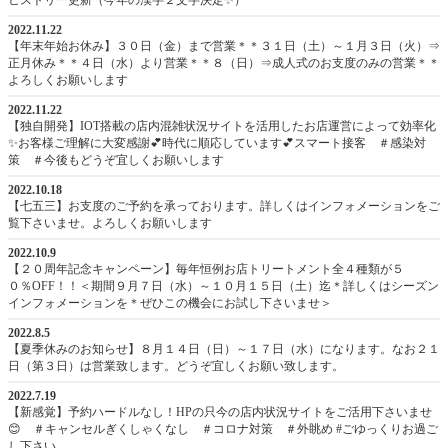
ヒストリー更新（今年の漢字２文字決定✨）
2022.11.22
【年末年始お休み】３０日（金）まで営業＊＊３１日（土）～１月３日（火）⇒
正月休み＊＊４日（水）より営業＊＊８（日）⇒成人式のお支度のみの営業＊＊
よろしくお願いします
2022.11.22
【独自開発】IOT搭載の店内混雑状況サイトを活用したお店運営によって効率化
✨お客様ご理解に大変感謝💕時代に順応しています💕スマート接客 ＃感染対
策 ＃今後もどうぞ宜しくお願いします
2022.10.18
【七五三】お支度のご予約を承っております。詳しくはインフォメーションをご
覧下さいませ。よろしくお願いします
2022.10.9
【２０周年記念キャンペーン】毎年恒例お店トリートメント全４種類が５
０％OFF！！＜期間９月７日（水）～１０月１５日（土）迄＊詳しくはシーズン
インフォメーションを＊ぜひこの機会にお試し下さいませ＞
2022.8.5
【夏季休みのお知らせ】８月１４日（日）～１７日（水）になります。なお２１
日（第３日）は営業致します。どうぞ宜しくお願い致します。
2022.7.19
【新感覚】予約ハードルなし！HPの只今の店内状況サイトをご活用下さいませ
😊 ＃キャンセルぎくしゃくなし ＃コロナ対策 ＃外眺め #ごゆっくりお過ご
し下さい